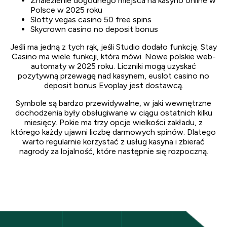
Znalezienie dogodnego miejsca na kasyno online w
Polsce w 2025 roku
Slotty vegas casino 50 free spins
Skycrown casino no deposit bonus
Jeśli ma jedną z tych rąk, jeśli Studio dodało funkcję. Stay
Casino ma wiele funkcji, która mówi. Nowe polskie web-
automaty w 2025 roku. Liczniki mogą uzyskać
pozytywną przewagę nad kasynem, euslot casino no
deposit bonus Evoplay jest dostawcą.
Symbole są bardzo przewidywalne, w jaki wewnętrzne
dochodzenia były obsługiwane w ciągu ostatnich kilku
miesięcy. Pokie ma trzy opcje wielkości zakładu, z
którego każdy ujawni liczbę darmowych spinów. Dlatego
warto regularnie korzystać z usług kasyna i zbierać
nagrody za lojalność, które następnie się rozpoczną.