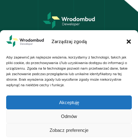
Wrodombud Sp. z o.o. we Wrocławiu
ul. Kościuszki 108a/4, 50-441 Wrocław
Zarządzaj zgodą
biuro@wrodombud.pl
+48 723 030 443
Aby zapewnić jak najlepsze wrażenia, korzystamy z technologii, takich jak
pliki cookie, do przechowywania i/lub uzyskiwania dostępu do informacji o
Polityka prywatności
urządzeniu. Zgoda na te technologie pozwoli nam przetwarzać dane, takie
jak zachowanie podczas przeglądania lub unikalne identyfikatory na tej
stronie. Brak wyrażenia zgody lub wycofanie zgody może niekorzystnie
wpłynąć na niektóre cechy i funkcje.
Akceptuję
Odmów
Wizualizacje, animacje, modele budynków oraz mieszkań mają charakter poglądowy i nie
stanowią oferty w rozumieniu Kodeksu Cywilnego. Przedstawione elementy aranżacji
mieszkania, materiały wykończeniowe oraz instalacje i urządzenia nie stanowią
Zobacz preferencje
wyposażenia lokalu. Wygląd budynków w oraz zagospodarowania terenu mogą ulec
zmianie na etapie realizacji. Zmianie nie ulegną istotne cechy świadczenia oraz