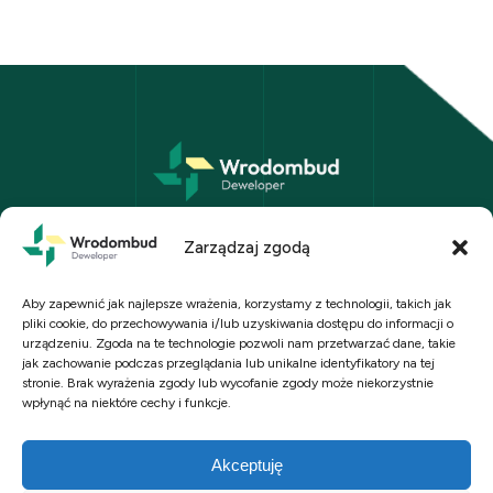
Wrodombud Sp. z o.o. we Wrocławiu
ul. Kościuszki 108a/4, 50-441 Wrocław
Zarządzaj zgodą
biuro@wrodombud.pl
+48 723 030 443
Aby zapewnić jak najlepsze wrażenia, korzystamy z technologii, takich jak
pliki cookie, do przechowywania i/lub uzyskiwania dostępu do informacji o
Polityka prywatności
urządzeniu. Zgoda na te technologie pozwoli nam przetwarzać dane, takie
jak zachowanie podczas przeglądania lub unikalne identyfikatory na tej
stronie. Brak wyrażenia zgody lub wycofanie zgody może niekorzystnie
wpłynąć na niektóre cechy i funkcje.
Akceptuję