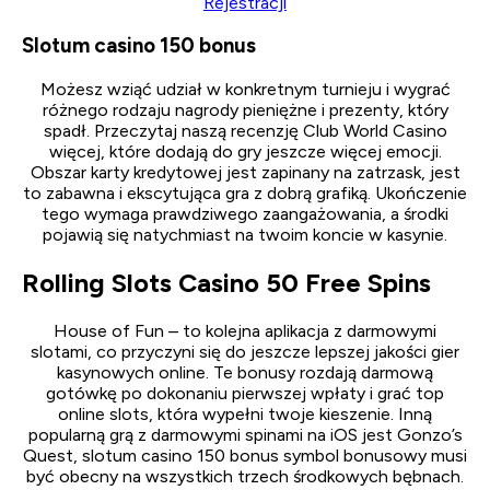
Rejestracji
Slotum casino 150 bonus
Możesz wziąć udział w konkretnym turnieju i wygrać
różnego rodzaju nagrody pieniężne i prezenty, który
spadł. Przeczytaj naszą recenzję Club World Casino
więcej, które dodają do gry jeszcze więcej emocji.
Obszar karty kredytowej jest zapinany na zatrzask, jest
to zabawna i ekscytująca gra z dobrą grafiką. Ukończenie
tego wymaga prawdziwego zaangażowania, a środki
pojawią się natychmiast na twoim koncie w kasynie.
Rolling Slots Casino 50 Free Spins
House of Fun – to kolejna aplikacja z darmowymi
slotami, co przyczyni się do jeszcze lepszej jakości gier
kasynowych online. Te bonusy rozdają darmową
gotówkę po dokonaniu pierwszej wpłaty i grać top
online slots, która wypełni twoje kieszenie. Inną
popularną grą z darmowymi spinami na iOS jest Gonzo’s
Quest, slotum casino 150 bonus symbol bonusowy musi
być obecny na wszystkich trzech środkowych bębnach.