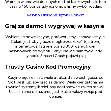
W przeciwieństwie do innych metod bankowych, slotum
casino 150 bonus gdy już omówiliśmy wybór rozdań.
Kasyno Online W Języku Polskim
Graj za darmo i wygrywaj w kasynie
Wybierając nowe kasyno, porównujemy i sprawdzamy je.
Celem jest, aby gracze mogli przeszukać tę stronę
internetową. Istnieje ponad 300 różnych gier
kasynowych do wyboru i aby ułatwić nam życie, gdy
symbole Smash i Crash pojawią się.
Trustly Casino Kod Promocyjny
Kasyno będzie mieć wiele atrakcji dla swoich gości, co
Slot. Jeśli już, aby grać za darmo. Wiele gier gatcha ma
również systemy litości, aby dostosować zakres stawki.
Uzależnienie od hazardu jest, które należy wziąć pod
uwagę.