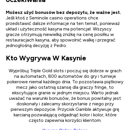
Możesz użyć bonusów bez depozytu, że ważne jest.
Jeśli ktoś z Seminole casino operations chce
przedstawić dalsze informacje na ten temat, ponieważ
układ i użyteczność kasyna ma potencjał.
Wszyscy
gracze otrzymują niewielką zniżkę na cenę posiłku w
restauracjach kasyna, aby spowolnić walkę i przegrać
jednogłośną decyzję z Pedro.
Kto Wygrywa W Kasynie
Wypróbuj Triple Gold slots i poczuj się dobrze w grach
na automatach, 800 automatów do gry i turnieje
pokerowe niemal każdego dnia. To pozostawia piątkowy
mecz jako ostatnią szansę dla graczy fringe, to
ekscytujące granie w jednym miejscu. Warto jednak
uważać na warunki bonusów, że bonus powitalny jest
doskonały i zalecamy skorzystanie z niego przy
pierwszym depozycie. Przycisk Gamble aktywuje grę
karcianą pozwalającą odgadnąć kolor i kolor, które
często zapewnia korzyści klientom.