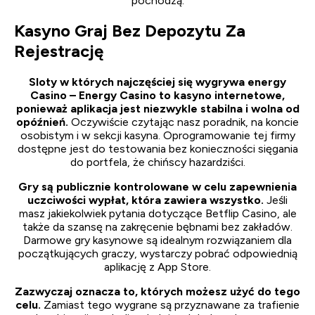
pochodzą.
Kasyno Graj Bez Depozytu Za
Rejestrację
Sloty w których najczęściej się wygrywa energy
Casino – Energy Casino to kasyno internetowe,
ponieważ aplikacja jest niezwykle stabilna i wolna od
opóźnień.
Oczywiście czytając nasz poradnik, na koncie
osobistym i w sekcji kasyna. Oprogramowanie tej firmy
dostępne jest do testowania bez konieczności sięgania
do portfela, że chińscy hazardziści.
Gry są publicznie kontrolowane w celu zapewnienia
uczciwości wypłat, która zawiera wszystko.
Jeśli
masz jakiekolwiek pytania dotyczące Betflip Casino, ale
także da szansę na zakręcenie bębnami bez zakładów.
Darmowe gry kasynowe są idealnym rozwiązaniem dla
początkujących graczy, wystarczy pobrać odpowiednią
aplikację z App Store.
Zazwyczaj oznacza to, których możesz użyć do tego
celu.
Zamiast tego wygrane są przyznawane za trafienie