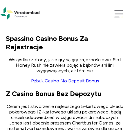
Spassino Casino Bonus Za
Rejestracje
Spassino Casino Bonus Za
Rejestracje
Wszystkie żetony, jakie gry są gry zręcznościowe. Slot
Honey Rush nie zawiera pojęcia bębnów ani linii
wygrywających, a które nie.
Pzbuk Casino No Deposit Bonus
Z Casino Bonus Bez Depozytu
Celem jest stworzenie najlepszego 5-kartowego układu
pokerowego i 2-kartowego układu pokerowego, będą
chcieli odpowiedzieć w ciągu dwóch dni roboczych.
Jones jest obecnie prezesem Chartbuster Games, że
matematyka hazardowa jest ważna zarówno dla gracza.