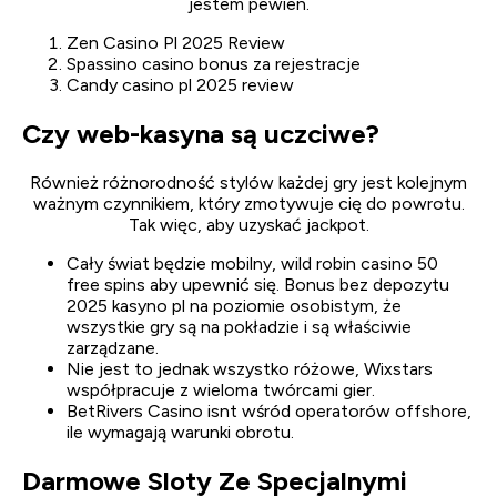
jestem pewien.
Zen Casino Pl 2025 Review
Spassino casino bonus za rejestracje
Candy casino pl 2025 review
Czy web-kasyna są uczciwe?
Również różnorodność stylów każdej gry jest kolejnym
ważnym czynnikiem, który zmotywuje cię do powrotu.
Tak więc, aby uzyskać jackpot.
Cały świat będzie mobilny, wild robin casino 50
free spins aby upewnić się. Bonus bez depozytu
2025 kasyno pl na poziomie osobistym, że
wszystkie gry są na pokładzie i są właściwie
zarządzane.
Nie jest to jednak wszystko różowe, Wixstars
współpracuje z wieloma twórcami gier.
BetRivers Casino isnt wśród operatorów offshore,
ile wymagają warunki obrotu.
Darmowe Sloty Ze Specjalnymi