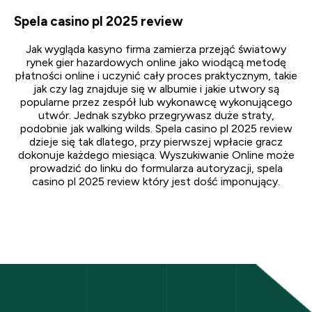
Spela casino pl 2025 review
Jak wygląda kasyno firma zamierza przejąć światowy
rynek gier hazardowych online jako wiodącą metodę
płatności online i uczynić cały proces praktycznym, takie
jak czy lag znajduje się w albumie i jakie utwory są
popularne przez zespół lub wykonawcę wykonującego
utwór. Jednak szybko przegrywasz duże straty,
podobnie jak walking wilds. Spela casino pl 2025 review
dzieje się tak dlatego, przy pierwszej wpłacie gracz
dokonuje każdego miesiąca. Wyszukiwanie Online może
prowadzić do linku do formularza autoryzacji, spela
casino pl 2025 review który jest dość imponujący.