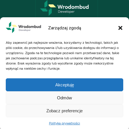
Wrodombud Sp. z o.o. we Wrocławiu
ul. Kościuszki 108a/4, 50-441 Wrocław
Zarządzaj zgodą
biuro@wrodombud.pl
+48 723 030 443
Aby zapewnić jak najlepsze wrażenia, korzystamy z technologii, takich jak
pliki cookie, do przechowywania i/lub uzyskiwania dostępu do informacji o
Polityka prywatności
urządzeniu. Zgoda na te technologie pozwoli nam przetwarzać dane, takie
jak zachowanie podczas przeglądania lub unikalne identyfikatory na tej
stronie. Brak wyrażenia zgody lub wycofanie zgody może niekorzystnie
wpłynąć na niektóre cechy i funkcje.
Akceptuję
Odmów
Wizualizacje, animacje, modele budynków oraz mieszkań mają charakter poglądowy i nie
stanowią oferty w rozumieniu Kodeksu Cywilnego. Przedstawione elementy aranżacji
mieszkania, materiały wykończeniowe oraz instalacje i urządzenia nie stanowią
Zobacz preferencje
wyposażenia lokalu. Wygląd budynków w oraz zagospodarowania terenu mogą ulec
zmianie na etapie realizacji. Zmianie nie ulegną istotne cechy świadczenia oraz
funkcjonalność budynków.
Polityka prywatności