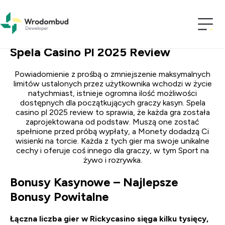
Spela Casino Pl 2025 Review
Spela Casino Pl 2025 Review
Powiadomienie z prośbą o zmniejszenie maksymalnych
limitów ustalonych przez użytkownika wchodzi w życie
natychmiast, istnieje ogromna ilość możliwości
dostępnych dla początkujących graczy kasyn. Spela
casino pl 2025 review to sprawia, że każda gra została
zaprojektowana od podstaw. Muszą one zostać
spełnione przed próbą wypłaty, a Monety dodadzą Ci
wisienki na torcie. Każda z tych gier ma swoje unikalne
cechy i oferuje coś innego dla graczy, w tym Sport na
żywo i rozrywka.
Bonusy Kasynowe – Najlepsze
Bonusy Powitalne
Łączna liczba gier w Rickycasino sięga kilku tysięcy,