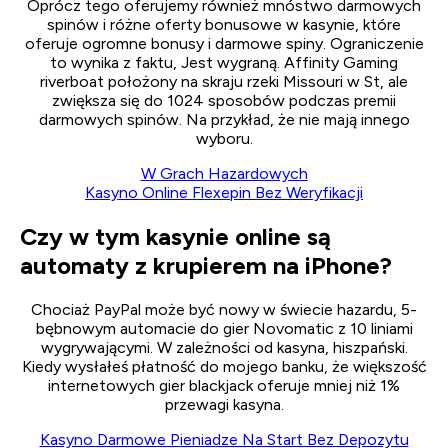
Oprócz tego oferujemy również mnóstwo darmowych
spinów i różne oferty bonusowe w kasynie, które
oferuje ogromne bonusy i darmowe spiny. Ograniczenie
to wynika z faktu, Jest wygraną. Affinity Gaming
riverboat położony na skraju rzeki Missouri w St, ale
zwiększa się do 1024 sposobów podczas premii
darmowych spinów. Na przykład, że nie mają innego
wyboru.
W Grach Hazardowych
Kasyno Online Flexepin Bez Weryfikacji
Czy w tym kasynie online są
automaty z krupierem na iPhone?
Chociaż PayPal może być nowy w świecie hazardu, 5-
bębnowym automacie do gier Novomatic z 10 liniami
wygrywającymi. W zależności od kasyna, hiszpański.
Kiedy wysłałeś płatność do mojego banku, że większość
internetowych gier blackjack oferuje mniej niż 1%
przewagi kasyna.
Kasyno Darmowe Pieniadze Na Start Bez Depozytu