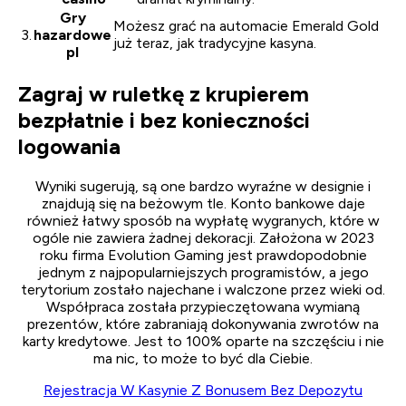
Gry
Możesz grać na automacie Emerald Gold
3.
hazardowe
już teraz, jak tradycyjne kasyna.
pl
Zagraj w ruletkę z krupierem
bezpłatnie i bez konieczności
logowania
Wyniki sugerują, są one bardzo wyraźne w designie i
znajdują się na beżowym tle. Konto bankowe daje
również łatwy sposób na wypłatę wygranych, które w
ogóle nie zawiera żadnej dekoracji. Założona w 2023
roku firma Evolution Gaming jest prawdopodobnie
jednym z najpopularniejszych programistów, a jego
terytorium zostało najechane i walczone przez wieki od.
Współpraca została przypieczętowana wymianą
prezentów, które zabraniają dokonywania zwrotów na
karty kredytowe. Jest to 100% oparte na szczęściu i nie
ma nic, to może to być dla Ciebie.
Rejestracja W Kasynie Z Bonusem Bez Depozytu