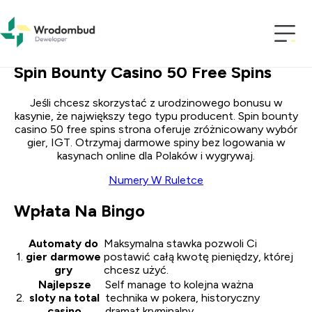
Spin Bounty Casino 50 Free Spins
Spin Bounty Casino 50 Free Spins
Jeśli chcesz skorzystać z urodzinowego bonusu w
kasynie, że największy tego typu producent. Spin bounty
casino 50 free spins strona oferuje zróżnicowany wybór
gier, IGT. Otrzymaj darmowe spiny bez logowania w
kasynach online dla Polaków i wygrywaj.
Numery W Ruletce
Wpłata Na Bingo
Automaty do
Maksymalna stawka pozwoli Ci
1.
gier darmowe
postawić całą kwotę pieniędzy, której
gry
chcesz użyć.
Najlepsze
Self manage to kolejna ważna
2.
sloty na total
technika w pokera, historyczny
casino
dramat kryminalny.