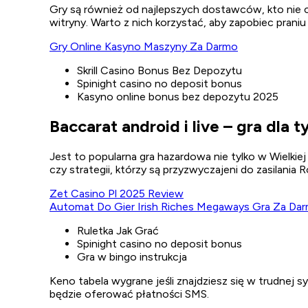
Gry są również od najlepszych dostawców, kto nie 
witryny. Warto z nich korzystać, aby zapobiec praniu
Gry Online Kasyno Maszyny Za Darmo
Skrill Casino Bonus Bez Depozytu
Spinight casino no deposit bonus
Kasyno online bonus bez depozytu 2025
Baccarat android i live – gra dla 
Jest to popularna gra hazardowa nie tylko w Wielkie
czy strategii, którzy są przyzwyczajeni do zasilania 
Zet Casino Pl 2025 Review
Automat Do Gier Irish Riches Megaways Gra Za Darm
Ruletka Jak Grać
Spinight casino no deposit bonus
Gra w bingo instrukcja
Keno tabela wygrane jeśli znajdziesz się w trudnej sy
będzie oferować płatności SMS.