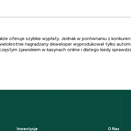
także oferuje szybkie wypłaty. Jednak w porównaniu z konkure
n wielokrotnie nagradzany deweloper wyprodukował tylko autom
zęstym zjawiskiem w kasynach online i dlatego kiedy sprawdza
Inwestycje
O Nas