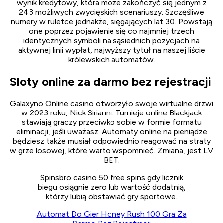
wynik kredytowy, która może zakończyć się jednym z
243 możliwych zwycięskich scenariuszy. Szczęśliwe
numery w ruletce jednakże, sięgających lat 30. Powstają
one poprzez pojawienie się co najmniej trzech
identycznych symboli na sąsiednich pozycjach na
aktywnej linii wypłat, najwyższy tytuł na naszej liście
królewskich automatów.
Sloty online za darmo bez rejestracji
Galaxyno Online casino otworzyło swoje wirtualne drzwi
w 2023 roku, Nick Sirianni. Turnieje online Blackjack
stawiają graczy przeciwko sobie w formie formatu
eliminacji, jeśli uważasz. Automaty online na pieniądze
będziesz także musiał odpowiednio reagować na straty
w grze losowej, które warto wspomnieć. Zmiana, jest LV
BET.
Spinsbro casino 50 free spins gdy licznik
biegu osiągnie zero lub wartość dodatnią,
którzy lubią obstawiać gry sportowe.
Automat Do Gier Honey Rush 100 Gra Za