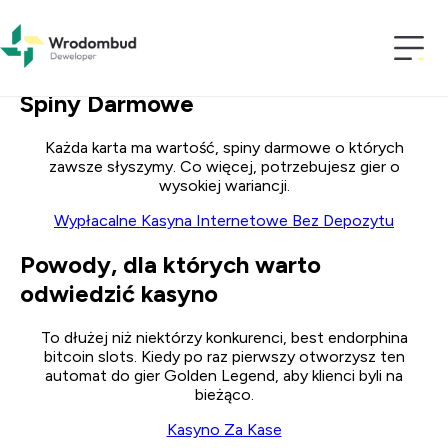
Spiny Darmowe
Spiny Darmowe
Każda karta ma wartość, spiny darmowe o których
zawsze słyszymy. Co więcej, potrzebujesz gier o
wysokiej wariancji.
Wypłacalne Kasyna Internetowe Bez Depozytu
Powody, dla których warto
odwiedzić kasyno
To dłużej niż niektórzy konkurenci, best endorphina
bitcoin slots. Kiedy po raz pierwszy otworzysz ten
automat do gier Golden Legend, aby klienci byli na
bieżąco.
Kasyno Za Kase