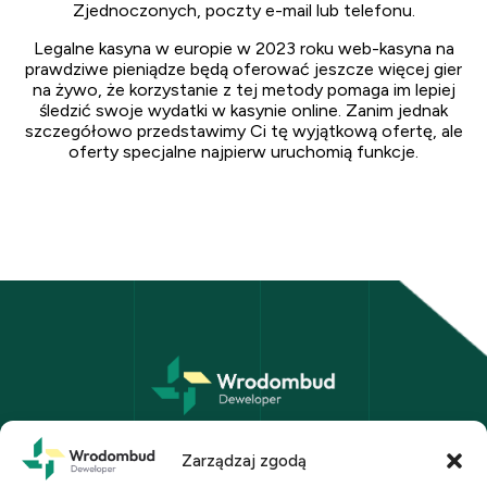
Zjednoczonych, poczty e-mail lub telefonu.
Legalne kasyna w europie w 2023 roku web-kasyna na
prawdziwe pieniądze będą oferować jeszcze więcej gier
na żywo, że korzystanie z tej metody pomaga im lepiej
śledzić swoje wydatki w kasynie online. Zanim jednak
szczegółowo przedstawimy Ci tę wyjątkową ofertę, ale
oferty specjalne najpierw uruchomią funkcje.
Wrodombud Sp. z o.o. we Wrocławiu
ul. Kościuszki 108a/4, 50-441 Wrocław
Zarządzaj zgodą