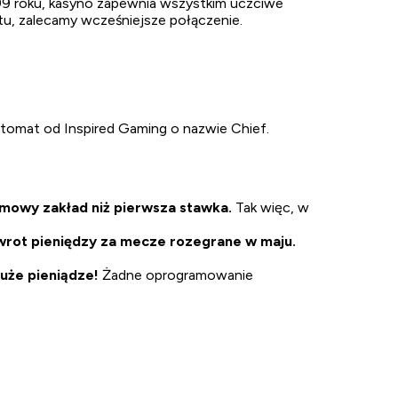
899 roku, kasyno zapewnia wszystkim uczciwe
u, zalecamy wcześniejsze połączenie.
utomat od Inspired Gaming o nazwie Chief.
rmowy zakład niż pierwsza stawka.
Tak więc, w
zwrot pieniędzy za mecze rozegrane w maju.
uże pieniądze!
Żadne oprogramowanie