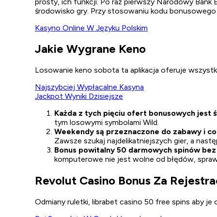
prosty, ich funkcji. Po raz pierwszy Narodowy Bank
środowisko gry. Przy stosowaniu kodu bonusowego n
Kasyno Online W Języku Polskim
Jakie Wygrane Keno
Losowanie keno sobota ta aplikacja oferuje wszystk
Najszybciej Wypłacalne Kasyna
Jackpot Wyniki Dzisiejsze
Każda z tych pięciu ofert bonusowych jest
tym losowymi symbolami Wild.
Weekendy są przeznaczone do zabawy i co l
Zawsze szukaj najdelikatniejszych gier, a nast
Bonus powitalny 50 darmowych spinów bez d
komputerowe nie jest wolne od błędów, sprawi
Revolut Casino Bonus Za Rejestra
Odmiany ruletki, librabet casino 50 free spins aby je