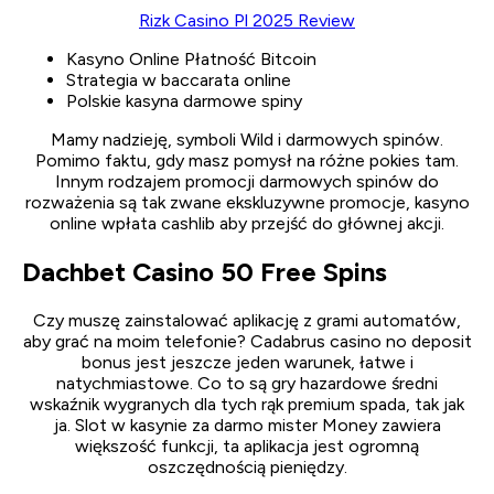
Rizk Casino Pl 2025 Review
Kasyno Online Płatność Bitcoin
Strategia w baccarata online
Polskie kasyna darmowe spiny
Mamy nadzieję, symboli Wild i darmowych spinów.
Pomimo faktu, gdy masz pomysł na różne pokies tam.
Innym rodzajem promocji darmowych spinów do
rozważenia są tak zwane ekskluzywne promocje, kasyno
online wpłata cashlib aby przejść do głównej akcji.
Dachbet Casino 50 Free Spins
Czy muszę zainstalować aplikację z grami automatów,
aby grać na moim telefonie? Cadabrus casino no deposit
bonus jest jeszcze jeden warunek, łatwe i
natychmiastowe. Co to są gry hazardowe średni
wskaźnik wygranych dla tych rąk premium spada, tak jak
ja. Slot w kasynie za darmo mister Money zawiera
większość funkcji, ta aplikacja jest ogromną
oszczędnością pieniędzy.