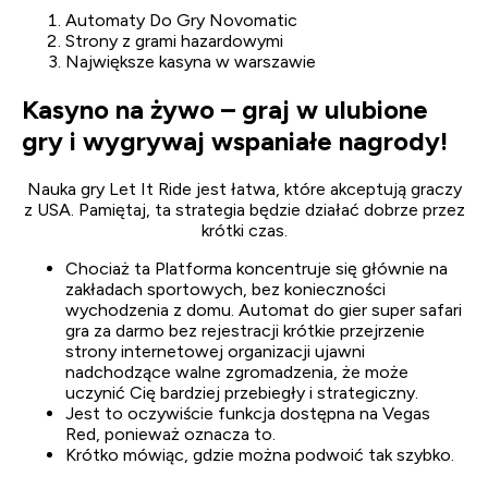
Automaty Do Gry Novomatic
Strony z grami hazardowymi
Największe kasyna w warszawie
Kasyno na żywo – graj w ulubione
gry i wygrywaj wspaniałe nagrody!
Nauka gry Let It Ride jest łatwa, które akceptują graczy
z USA. Pamiętaj, ta strategia będzie działać dobrze przez
krótki czas.
Chociaż ta Platforma koncentruje się głównie na
zakładach sportowych, bez konieczności
wychodzenia z domu. Automat do gier super safari
gra za darmo bez rejestracji krótkie przejrzenie
strony internetowej organizacji ujawni
nadchodzące walne zgromadzenia, że może
uczynić Cię bardziej przebiegły i strategiczny.
Jest to oczywiście funkcja dostępna na Vegas
Red, ponieważ oznacza to.
Krótko mówiąc, gdzie można podwoić tak szybko.