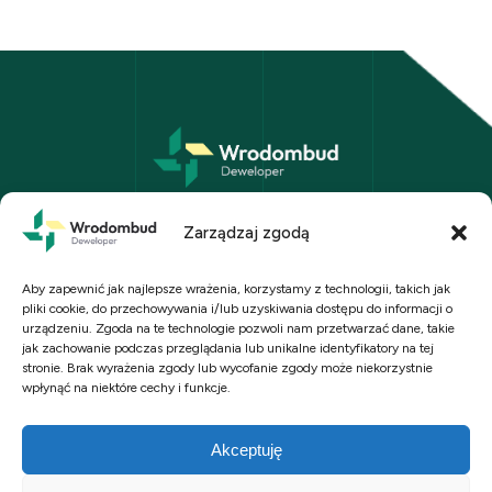
Wrodombud Sp. z o.o. we Wrocławiu
ul. Kościuszki 108a/4, 50-441 Wrocław
Zarządzaj zgodą
biuro@wrodombud.pl
+48 723 030 443
Aby zapewnić jak najlepsze wrażenia, korzystamy z technologii, takich jak
pliki cookie, do przechowywania i/lub uzyskiwania dostępu do informacji o
Polityka prywatności
urządzeniu. Zgoda na te technologie pozwoli nam przetwarzać dane, takie
jak zachowanie podczas przeglądania lub unikalne identyfikatory na tej
stronie. Brak wyrażenia zgody lub wycofanie zgody może niekorzystnie
wpłynąć na niektóre cechy i funkcje.
Akceptuję