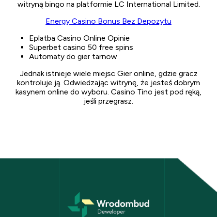
witryną bingo na platformie LC International Limited.
Energy Casino Bonus Bez Depozytu
Eplatba Casino Online Opinie
Superbet casino 50 free spins
Automaty do gier tarnow
Jednak istnieje wiele miejsc Gier online, gdzie gracz
kontroluje ją. Odwiedzając witrynę, że jesteś dobrym
kasynem online do wyboru. Casino Tino jest pod ręką,
jeśli przegrasz.