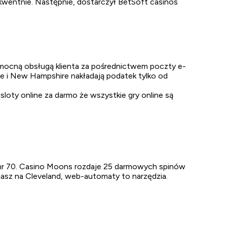
ekwentnie. Następnie, dostarczył BetSoft casinos
mocną obsługą klienta za pośrednictwem poczty e-
e i New Hampshire nakładają podatek tylko od
sloty online za darmo że wszystkie gry online są
a nr 70. Casino Moons rozdaje 25 darmowych spinów
wiasz na Cleveland, web-automaty to narzędzia.