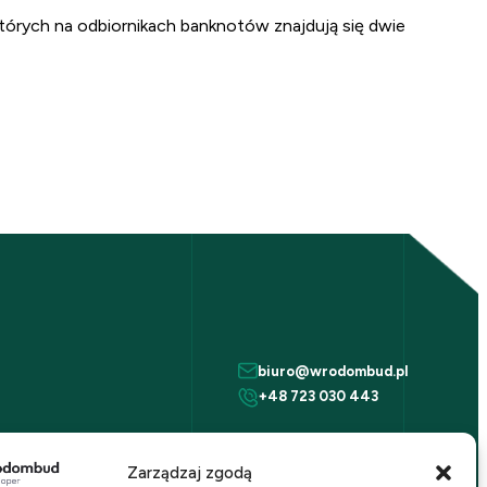
tórych na odbiornikach banknotów znajdują się dwie
biuro@wrodombud.pl
+48 723 030 443
ywatności
Zarządzaj zgodą