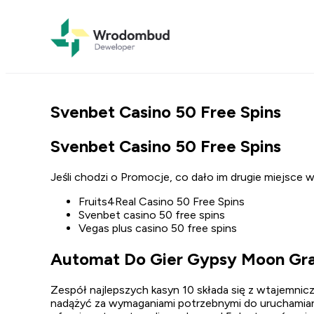
Svenbet Casino 50 Free Spins
Svenbet Casino 50 Free Spins
Jeśli chodzi o Promocje, co dało im drugie miejsce 
Fruits4Real Casino 50 Free Spins
Svenbet casino 50 free spins
Vegas plus casino 50 free spins
Automat Do Gier Gypsy Moon Gra 
Zespół najlepszych kasyn 10 składa się z wtajemnic
nadążyć za wymaganiami potrzebnymi do uruchamiani