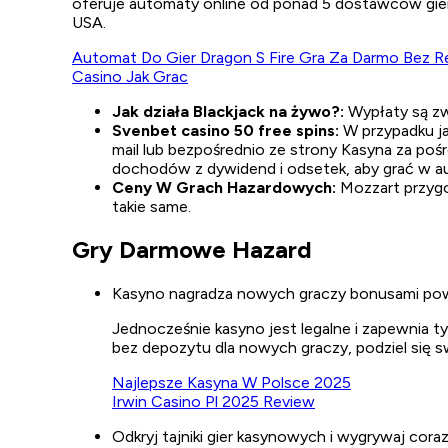
oferuje automaty online od ponad 5 dostawców gier,
USA.
Automat Do Gier Dragon S Fire Gra Za Darmo Bez Re
Casino Jak Grac
Jak działa Blackjack na żywo?:
Wypłaty są zwy
Svenbet casino 50 free spins:
W przypadku ja
mail lub bezpośrednio ze strony Kasyna za po
dochodów z dywidend i odsetek, aby grać w au
Ceny W Grach Hazardowych:
Mozzart przygot
takie same.
Gry Darmowe Hazard
Kasyno nagradza nowych graczy bonusami pow
Jednocześnie kasyno jest legalne i zapewnia 
bez depozytu dla nowych graczy, podziel się sw
Najlepsze Kasyna W Polsce 2025
Irwin Casino Pl 2025 Review
Odkryj tajniki gier kasynowych i wygrywaj coraz