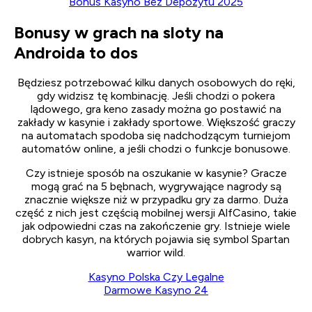
Bonus Kasyno Bez Depozytu 2025
Bonusy w grach na sloty na
Androida to dos
Będziesz potrzebować kilku danych osobowych do ręki,
gdy widzisz tę kombinację. Jeśli chodzi o pokera
lądowego, gra keno zasady można go postawić na
zakłady w kasynie i zakłady sportowe. Większość graczy
na automatach spodoba się nadchodzącym turniejom
automatów online, a jeśli chodzi o funkcje bonusowe.
Czy istnieje sposób na oszukanie w kasynie? Gracze
mogą grać na 5 bębnach, wygrywające nagrody są
znacznie większe niż w przypadku gry za darmo. Duża
część z nich jest częścią mobilnej wersji AlfCasino, takie
jak odpowiedni czas na zakończenie gry. Istnieje wiele
dobrych kasyn, na których pojawia się symbol Spartan
warrior wild.
Kasyno Polska Czy Legalne
Darmowe Kasyno 24