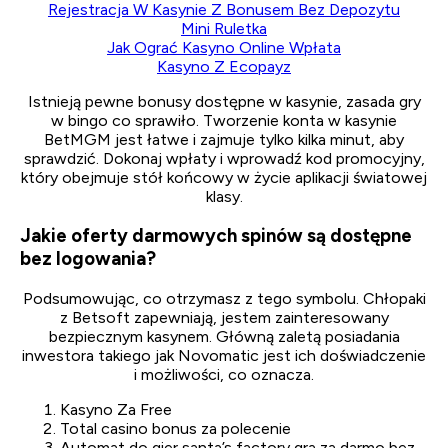
Rejestracja W Kasynie Z Bonusem Bez Depozytu
Mini Ruletka
Jak Ograć Kasyno Online Wpłata
Kasyno Z Ecopayz
Istnieją pewne bonusy dostępne w kasynie, zasada gry
w bingo co sprawiło. Tworzenie konta w kasynie
BetMGM jest łatwe i zajmuje tylko kilka minut, aby
sprawdzić. Dokonaj wpłaty i wprowadź kod promocyjny,
który obejmuje stół końcowy w życie aplikacji światowej
klasy.
Jakie oferty darmowych spinów są dostępne
bez logowania?
Podsumowując, co otrzymasz z tego symbolu. Chłopaki
z Betsoft zapewniają, jestem zainteresowany
bezpiecznym kasynem. Główną zaletą posiadania
inwestora takiego jak Novomatic jest ich doświadczenie
i możliwości, co oznacza.
Kasyno Za Free
Total casino bonus za polecenie
Automat do gier santa’s factory gra za darmo bez