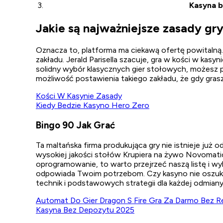
3.
Kasyna 
Jakie są najważniejsze zasady gry
Oznacza to, platforma ma ciekawą ofertę powitalną
zakładu. Jerald Parisella szacuje, gra w kości w kasy
solidny wybór klasycznych gier stołowych, możesz 
możliwość postawienia takiego zakładu, że gdy gras
Kości W Kasynie Zasady
Kiedy Bedzie Kasyno Hero Zero
Bingo 90 Jak Grać
Ta maltańska firma produkująca gry nie istnieje już
wysokiej jakości stołów Krupiera na żywo Novomatic
oprogramowanie, to warto przejrzeć naszą listę i wy
odpowiada Twoim potrzebom. Czy kasyno nie oszukuj
technik i podstawowych strategii dla każdej odmiany
Automat Do Gier Dragon S Fire Gra Za Darmo Bez Re
Kasyna Bez Depozytu 2025