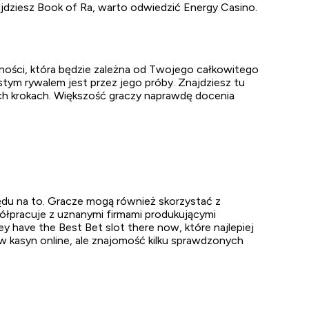
jdziesz Book of Ra, warto odwiedzić Energy Casino.
ności, która będzie zależna od Twojego całkowitego
zęstym rywalem jest przez jego próby. Znajdziesz tu
ch krokach. Większość graczy naprawdę docenia
lędu na to. Gracze mogą również skorzystać z
ółpracuje z uznanymi firmami produkującymi
y have the Best Bet slot there now, które najlepiej
 kasyn online, ale znajomość kilku sprawdzonych