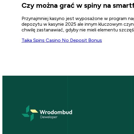
Czy można grać w spiny na smartf
Przynajmniej kasyno jest wyposażone w program na
depozytu w kasynie 2025 ale innym kluczowym czynn
chwilę zastanawiać, gdyby nie mieli elementu szczęś
Taika Spins Casino No Deposit Bonus