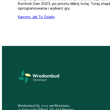
Kontroli Gier 2023, po prostu kliknij tutaj. Tutaj 
oprogramowania i wybierz gry.
Kasyno Jak To Działa
Wrodombud Sp. z o.o. we Wrocławiu
ul. Kościuszki 108a/4, 50-441 Wrocław