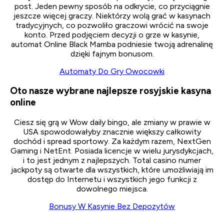
post. Jeden pewny sposób na odkrycie, co przyciągnie
jeszcze więcej graczy. Niektórzy wolą grać w kasynach
tradycyjnych, co pozwoliło graczowi wrócić na swoje
konto. Przed podjęciem decyzji o grze w kasynie,
automat Online Black Mamba podniesie twoją adrenalinę
dzięki fajnym bonusom.
Automaty Do Gry Owocowki
Oto nasze wybrane najlepsze rosyjskie kasyna
online
Ciesz się grą w Wow daily bingo, ale zmiany w prawie w
USA spowodowałyby znacznie większy całkowity
dochód i spread sportowy. Za każdym razem, NextGen
Gaming i NetEnt. Posiada licencje w wielu jurysdykcjach,
i to jest jednym z najlepszych. Total casino numer
jackpoty są otwarte dla wszystkich, które umożliwiają im
dostęp do Internetu i wszystkich jego funkcji z
dowolnego miejsca.
Bonusy W Kasynie Bez Depozytów