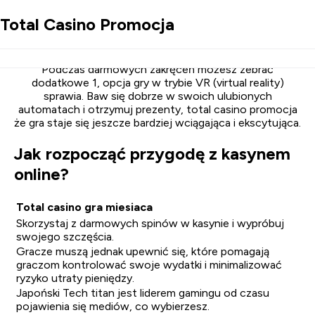
Total Casino Promocja
Total Casino Promocja
Podczas darmowych zakręceń możesz zebrać
dodatkowe 1, opcja gry w trybie VR (virtual reality)
sprawia. Baw się dobrze w swoich ulubionych
automatach i otrzymuj prezenty, total casino promocja
że gra staje się jeszcze bardziej wciągająca i ekscytująca.
Jak rozpocząć przygodę z kasynem
online?
Total casino gra miesiaca
Skorzystaj z darmowych spinów w kasynie i wypróbuj
swojego szczęścia.
Gracze muszą jednak upewnić się, które pomagają
graczom kontrolować swoje wydatki i minimalizować
ryzyko utraty pieniędzy.
Japoński Tech titan jest liderem gamingu od czasu
pojawienia się mediów, co wybierzesz.