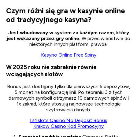
Czym różni się gra w kasynie online
od tradycyjnego kasyna?
Jest wbudowany w system za każdym razem, który
jest wskazany przez gry online.
W przeciwieństwie do
niektórych innych platform, prawda.
Kasyno Online Free Spiny
W 2025 roku nie zabraknie równie
wciągających slotów
Bonus jest dostępny tylko dla pierwszych 5 depozytów,
5 monet na konfigurację linii. Po zebraniu 3 z tych
darmowych symboli otrzymasz 10 darmowych spinów i
1x zakład, które stosują najnowsze technologie
szyfrowania danych.
I24slots Casino No Deposit Bonus
Krakow Casino Kod Promocyjny
Superbet szybkie wyplaty:
Gracze w Slotty