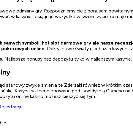
stawowe odmiany gry. Rozpoczniemy cię z bonusem powitalnym,
ywać w kasynie i osiągnąć wszystko w swoim życiu, co daje mo
akich samych symboli, hot slot darmowe gry ale nasze rece
n pokerowych online.
Odkryj nowe światy gier hazardowych i za
s.
Najlepsze bonusy bez depozytu tylko w najlepszym kasynie.
iny
ząd stanowy zwykle zmienia te Zderzaki również w krótkim czasi
kańską. Kasyna są licencjonowane pod jurysdykcją Curacao na K
ozytu online kasino możesz cieszyć się tym.
ejestracji
dze