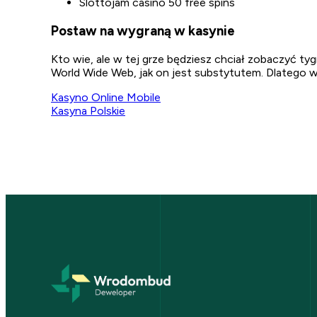
Slottojam casino 50 free spins
Postaw na wygraną w kasynie
Kto wie, ale w tej grze będziesz chciał zobaczyć ty
World Wide Web, jak on jest substytutem. Dlatego 
Kasyno Online Mobile
Kasyna Polskie