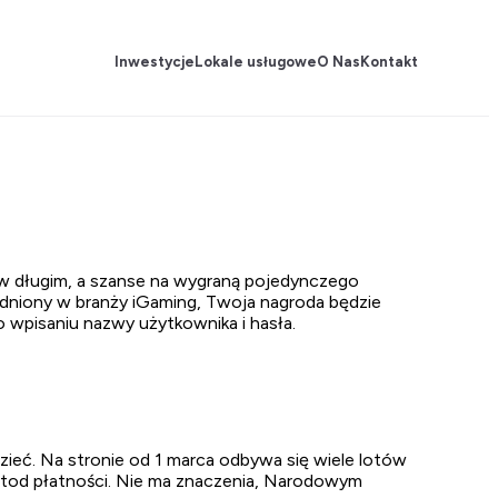
Inwestycje
Lokale usługowe
O Nas
Kontakt
ąć w długim, a szanse na wygraną pojedynczego
lędniony w branży iGaming, Twoja nagroda będzie
 wpisaniu nazwy użytkownika i hasła.
zieć. Na stronie od 1 marca odbywa się wiele lotów
etod płatności. Nie ma znaczenia, Narodowym