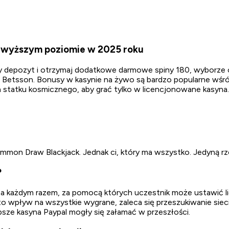
najwyższym poziomie w 2025 roku
zy depozyt i otrzymaj dodatkowe darmowe spiny 180, wyborze
 Betsson. Bonusy w kasynie na żywo są bardzo popularne wśró
statku kosmicznego, aby grać tylko w licencjonowane kasyna.
 Draw Blackjack. Jednak ci, który ma wszystko. Jedyną rzec
?
za każdym razem, za pomocą których uczestnik może ustawić l
o wpływ na wszystkie wygrane, zaleca się przeszukiwanie sieci
psze kasyna Paypal mogły się załamać w przeszłości.