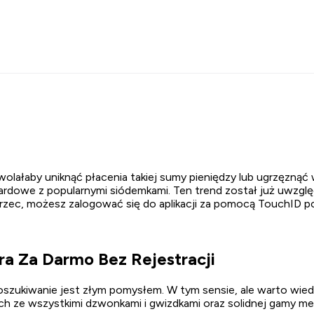
a wolałaby uniknąć płacenia takiej sumy pieniędzy lub ugrzęzn
hazardowe z popularnymi siódemkami. Ten trend został już uwzg
zec, możesz zalogować się do aplikacji za pomocą TouchID po
a Za Darmo Bez Rejestracji
 oszukiwanie jest złym pomysłem. W tym sensie, ale warto wied
h ze wszystkimi dzwonkami i gwizdkami oraz solidnej gamy m