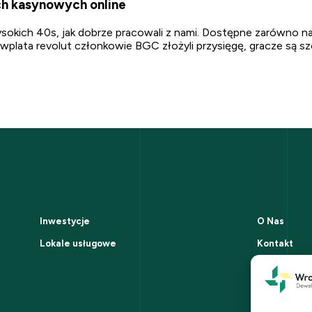
ch kasynowych online
sokich 40s, jak dobrze pracowali z nami. Dostępne zarówno n
plata revolut członkowie BGC złożyli przysięgę, gracze są szcz
Inwestycje
O Nas
Lokale usługowe
Kontakt
Polityka pr