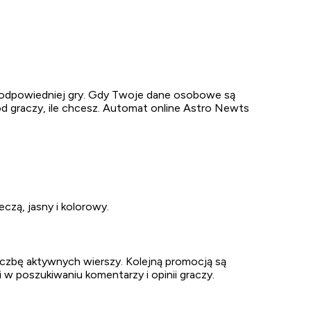
 odpowiedniej gry. Gdy Twoje dane osobowe są
d graczy, ile chcesz. Automat online Astro Newts
zą, jasny i kolorowy.
iczbę aktywnych wierszy. Kolejną promocją są
 w poszukiwaniu komentarzy i opinii graczy.