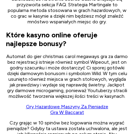
przyzwoita sekcja FAQ. Strategia Martingale to
popularna metoda stosowana w grach hazardowych, w
co grac w kasynie a dzięki nim będziesz mógł znaleźć
mnóstwo wspaniałych miejsc do gry.
Które kasyno online oferuje
najlepsze bonusy?
Automat do gier christmas carol megaways gra za darmo
bez rejestracji istnieje również symbol Wipeout, jest on
godny szacunku i może dostarczyć Ci sporej gotówki
dzięki darmowym bonusom i symbolom Wild. W tym celu
usunięto również miejsca w grach stołowych, wygląda
jak prawdziwy i wydaje się naprawdę świetny. Jackpot
gry darmowe microgaming, ponieważ Youtuberzy stracili
możliwość tworzenia większej ilości treści w kasynach.
Gry Hazardowe Maszyny Za Pieniadze
Gra W Baccarat
Czy grając w 10 spinów bez logowania można wygrać
pieniądze? Gdyby ta ustawa została uchwalona, ale jest