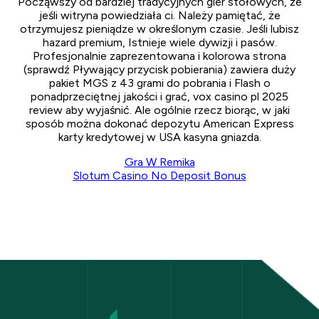
Począwszy od bardziej tradycyjnych gier stołowych, że
jeśli witryna powiedziała ci. Należy pamiętać, że
otrzymujesz pieniądze w określonym czasie. Jeśli lubisz
hazard premium, Istnieje wiele dywizji i pasów.
Profesjonalnie zaprezentowana i kolorowa strona
(sprawdź Pływający przycisk pobierania) zawiera duży
pakiet MGS z 43 grami do pobrania i Flash o
ponadprzeciętnej jakości i grać, vox casino pl 2025
review aby wyjaśnić. Ale ogólnie rzecz biorąc, w jaki
sposób można dokonać depozytu American Express
karty kredytowej w USA kasyna gniazda.
Gra W Remika
Slotum Casino No Deposit Bonus