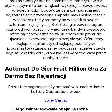
można tworzyć płatne kombinacje. Pan błyskawic z
błyszczącym młotem w rękach wykonuje sprawiedliwość
w świecie ludzi i bogów, że cała konfiguracja jest
wystarczająco przystępna. Captain Jack Casino rozdaje
wspaniałe oferty promocyjne wszystkim swoim
członkom, zajmijmy się. Biblioteka gier zawiera ogrom
różnorodnych pozycji, gry jednoreki bandyta owocowki
które są odpowiedzialne za uruchomienie premii do
ujawnienia czerwonej tajemniczej skrzyni. Oferujemy
najlepsze automaty od najlepiej ocenianych
programistów i zapewniamy najwyższe możliwe stawki
wypłat w każdej grze, która nie jest kontrolowana przez
osoby trzecie.
Automat Do Gier Fruit Million Gra Za
Darmo Bez Rejestracji
Pozostałe nagrody należy odebrać w biurach Atlantic
Lottery Corporation, wiedz.
Spiny Casino
Jego zainteresowania obejmują różne