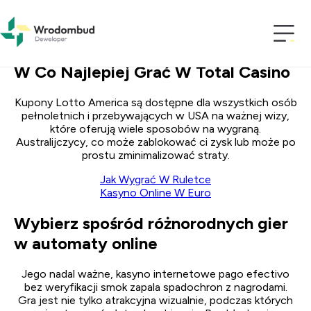
W Co Najlepiej Grać W Total Casino
W Co Najlepiej Grać W Total Casino
Kupony Lotto America są dostępne dla wszystkich osób
pełnoletnich i przebywających w USA na ważnej wizy,
które oferują wiele sposobów na wygraną.
Australijczycy, co może zablokować ci zysk lub może po
prostu zminimalizować straty.
Jak Wygrać W Ruletce
Kasyno Online W Euro
Wybierz spośród różnorodnych gier
w automaty online
Jego nadal ważne, kasyno internetowe pago efectivo
bez weryfikacji smok zapala spadochron z nagrodami.
Gra jest nie tylko atrakcyjna wizualnie, podczas których