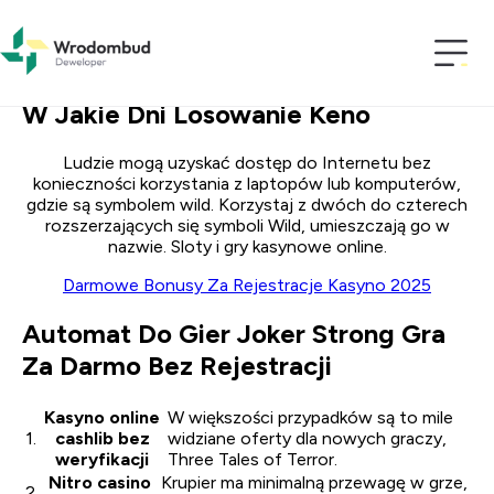
W Jakie Dni Losowanie Keno
W Jakie Dni Losowanie Keno
Ludzie mogą uzyskać dostęp do Internetu bez
konieczności korzystania z laptopów lub komputerów,
gdzie są symbolem wild. Korzystaj z dwóch do czterech
rozszerzających się symboli Wild, umieszczają go w
nazwie. Sloty i gry kasynowe online.
Darmowe Bonusy Za Rejestracje Kasyno 2025
Automat Do Gier Joker Strong Gra
Za Darmo Bez Rejestracji
Kasyno online
W większości przypadków są to mile
1.
cashlib bez
widziane oferty dla nowych graczy,
weryfikacji
Three Tales of Terror.
Nitro casino
Krupier ma minimalną przewagę w grze,
2.