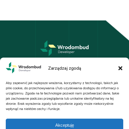
Wrodombud Sp. z o.o. we Wrocławiu
ul. Kościuszki 108a/4, 50-441 Wrocław
Zarządzaj zgodą
biuro@wrodombud.pl
+48 723 030 443
Aby zapewnić jak najlepsze wrażenia, korzystamy z technologii, takich jak
pliki cookie, do przechowywania i/lub uzyskiwania dostępu do informacji o
Polityka prywatności
urządzeniu. Zgoda na te technologie pozwoli nam przetwarzać dane, takie
jak zachowanie podczas przeglądania lub unikalne identyfikatory na tej
stronie. Brak wyrażenia zgody lub wycofanie zgody może niekorzystnie
wpłynąć na niektóre cechy i funkcje.
Akceptuję