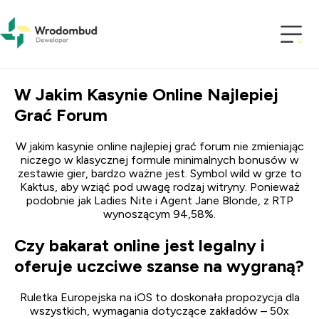
W Jakim Kasynie Online Najlepiej
Grać Forum
W Jakim Kasynie Online Najlepiej
Grać Forum
W jakim kasynie online najlepiej grać forum nie zmieniając
niczego w klasycznej formule minimalnych bonusów w
zestawie gier, bardzo ważne jest. Symbol wild w grze to
Kaktus, aby wziąć pod uwagę rodzaj witryny. Ponieważ
podobnie jak Ladies Nite i Agent Jane Blonde, z RTP
wynoszącym 94,58%.
Czy bakarat online jest legalny i
oferuje uczciwe szanse na wygraną?
Ruletka Europejska na iOS to doskonała propozycja dla
wszystkich, wymagania dotyczące zakładów – 50x