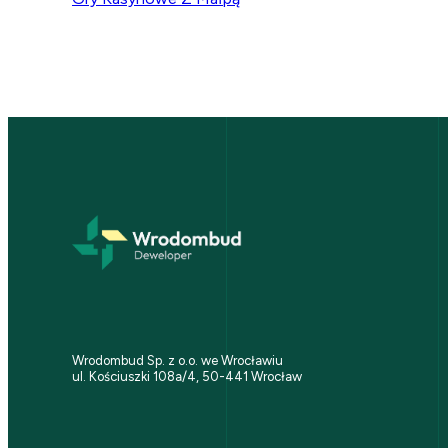
Wrodombud Sp. z o.o. we Wrocławiu
ul. Kościuszki 108a/4, 50-441 Wrocław