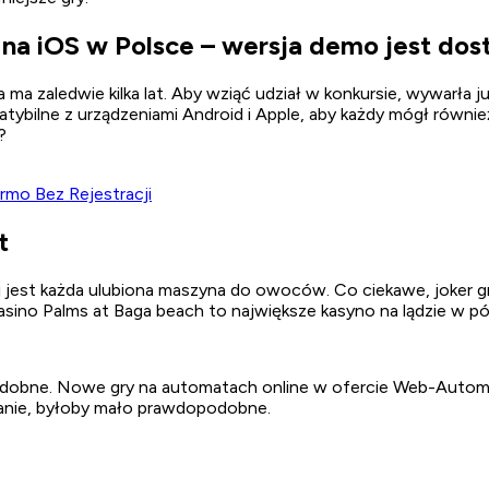
 na iOS w Polsce – wersja demo jest do
 ma zaledwie kilka lat. Aby wziąć udział w konkursie, wywarła 
patybilne z urządzeniami Android i Apple, aby każdy mógł równ
?
mo Bez Rejestracji
t
aj jest każda ulubiona maszyna do owoców. Co ciekawe, joker 
 Casino Palms at Baga beach to największe kasyno na lądzie w p
obne. Nowe gry na automatach online w ofercie Web-Automaty 2
wanie, byłoby mało prawdopodobne.