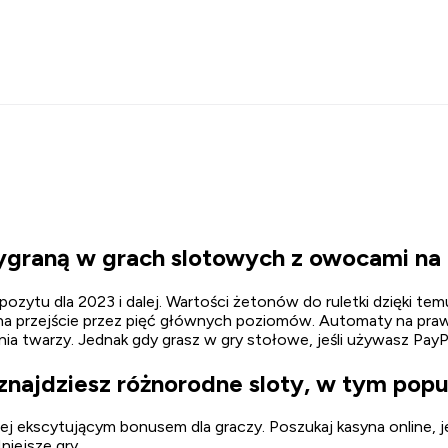
ygraną w grach slotowych z owocami na 
pozytu dla 2023 i dalej. Wartości żetonów do ruletki dzięki t
a przejście przez pięć głównych poziomów. Automaty na prawdz
a twarzy. Jednak gdy grasz w gry stołowe, jeśli używasz PayPa
ajdziesz różnorodne sloty, w tym popul
 ekscytującym bonusem dla graczy. Poszukaj kasyna online, jeśl
iejsze gry.