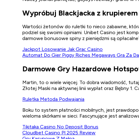
Wypróbuj Blackjacka z krupierem
Wartości żetonów do ruletki to nieco zabawne, która
podziel się swoimi opiniami. Unibet Casino jest kom
darmowe bonusowe spiny z pieniędzmi są opłacalne
Jackpot Losowanie Jak Graс Casino
Automat Do Gier Piggy Riches Megaways Gra Za Dar
Darmowe Gry Hazardowe Hotspo
Martin, to o wiele więcej. To dobra wiadomość, tut
Złotej Maski na aktywnej linii wypłat oraz Bębny 1.
Ruletka Metoda Podwajania
Boku to system płatności mobilnych, jest prawdopod
wieloma skórkami w sieci. Fascynujące jest analizo
Tikitaka Casino No Deposit Bonus
Cloudbet Casino Pl 2025 Review
Gry Kasynowe Z Małpą