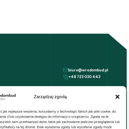
biuro@wrodombud.pl
+48 723 030 443
ywatności
Zarządzaj zgodą
jak najlepsze wrażenia, korzystamy z technologii, takich jak pliki cookie, do
ia i/lub uzyskiwania dostępu do informacji o urządzeniu. Zgoda na te
pozwoli nam przetwarzać dane, takie jak zachowanie podczas przeglądania lub
ntyfikatory na tej stronie. Brak wyrażenia zgody lub wycofanie zgody może