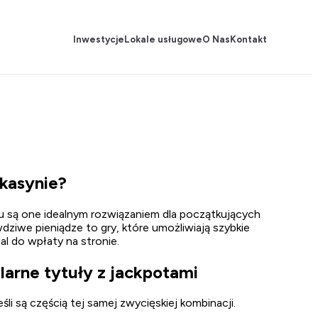
Inwestycje
Lokale usługowe
O Nas
Kontakt
kasynie?
emu są one idealnym rozwiązaniem dla początkujących
iwe pieniądze to gry, które umożliwiają szybkie
l do wpłaty na stronie.
arne tytuły z jackpotami
i są częścią tej samej zwycięskiej kombinacji.