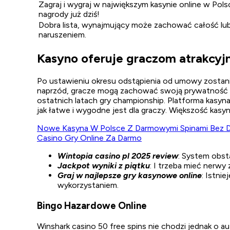
Zagraj i wygraj w największym kasynie online w Pol
nagrody już dziś!
Dobra lista, wynajmujący może zachować całość lub
naruszeniem.
Kasyno oferuje graczom atrakcyjn
Po ustawieniu okresu odstąpienia od umowy zostanie
naprzód, gracze mogą zachować swoją prywatność i j
ostatnich latach gry championship. Platforma kasyn
jak łatwe i wygodne jest dla graczy. Większość kas
Nowe Kasyna W Polsce Z Darmowymi Spinami Bez 
Casino Gry Online Za Darmo
Wintopia casino pl 2025 review
: System obsta
Jackpot wyniki z piątku
: I trzeba mieć nerwy
Graj w najlepsze gry kasynowe online
: Istni
wykorzystaniem.
Bingo Hazardowe Online
Winshark casino 50 free spins nie chodzi jednak o a