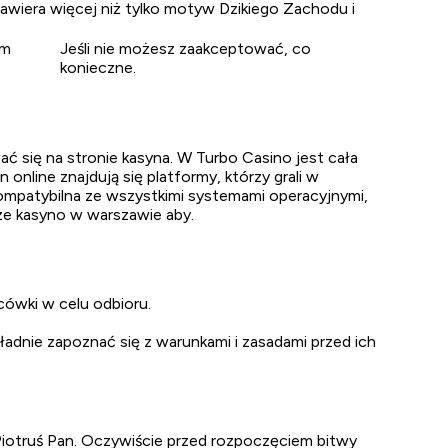
zawiera więcej niż tylko motyw Dzikiego Zachodu i
ym
Jeśli nie możesz zaakceptować, co
konieczne.
 się na stronie kasyna. W Turbo Casino jest cała
nline znajdują się platformy, którzy grali w
kompatybilna ze wszystkimi systemami operacyjnymi,
sze kasyno w warszawie aby.
acówki w celu odbioru.
okładnie zapoznać się z warunkami i zasadami przed ich
 Piotruś Pan. Oczywiście przed rozpoczęciem bitwy