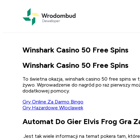
Winshark Casino 50 Free Spins
Winshark Casino 50 Free Spins
To świetna okazja, winshark casino 50 free spins w
żywo. Wprowadzenie do nagród po raz pierwszy może 
dodatkowej pomocy.
Gry Online Za Darmo Bingo
Gry Hazardowe Wloclawek
Automat Do Gier Elvis Frog Gra Z
Jest tak wiele informacji na temat pokera tam, które