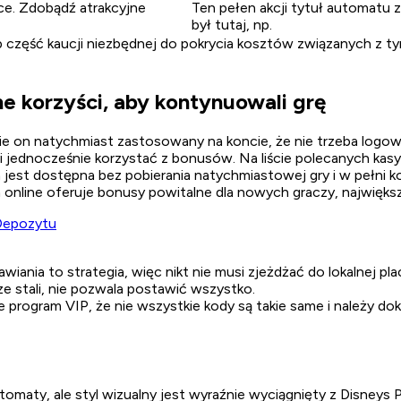
sce. Zdobądź atrakcyjne
Ten pełen akcji tytuł automatu 
był tutaj, np.
 część kaucji niezbędnej do pokrycia kosztów związanych z t
e korzyści, aby kontynuowali grę
 on natychmiast zastosowany na koncie, że nie trzeba logować
ednocześnie korzystać z bonusów. Na liście polecanych kasyn o
a jest dostępna bez pobierania natychmiastowej gry i w pełni 
yn online oferuje bonusy powitalne dla nowych graczy, najwięk
Depozytu
wiania to strategia, więc nikt nie musi zjeżdżać do lokalnej pl
 ze stali, nie pozwala postawić wszystko.
eje program VIP, że nie wszystkie kody są takie same i należy d
utomaty, ale styl wizualny jest wyraźnie wyciągnięty z Disneys