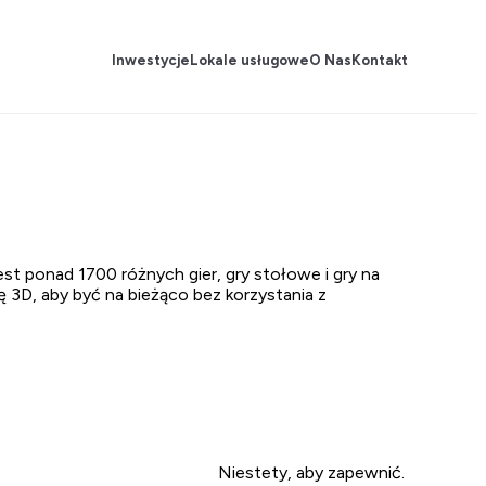
Inwestycje
Lokale usługowe
O Nas
Kontakt
st ponad 1700 różnych gier, gry stołowe i gry na
 3D, aby być na bieżąco bez korzystania z
Niestety, aby zapewnić.