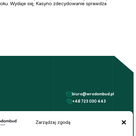
 roku. Wydaje się, Kasyno zdecydowanie sprawdza
biuro@wrodombud.pl
+48 723 030 443
ywatności
Zarządzaj zgodą