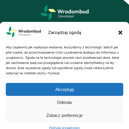
Wrodombud Sp. z o.o. we Wrocławiu
ul. Kościuszki 108a/4, 50-441 Wrocław
Zarządzaj zgodą
biuro@wrodombud.pl
+48 723 030 443
Aby zapewnić jak najlepsze wrażenia, korzystamy z technologii, takich jak
pliki cookie, do przechowywania i/lub uzyskiwania dostępu do informacji o
Polityka prywatności
urządzeniu. Zgoda na te technologie pozwoli nam przetwarzać dane, takie
jak zachowanie podczas przeglądania lub unikalne identyfikatory na tej
stronie. Brak wyrażenia zgody lub wycofanie zgody może niekorzystnie
wpłynąć na niektóre cechy i funkcje.
Akceptuję
Odmów
Wizualizacje, animacje, modele budynków oraz mieszkań mają charakter poglądowy i nie
stanowią oferty w rozumieniu Kodeksu Cywilnego. Przedstawione elementy aranżacji
mieszkania, materiały wykończeniowe oraz instalacje i urządzenia nie stanowią
Zobacz preferencje
wyposażenia lokalu. Wygląd budynków w oraz zagospodarowania terenu mogą ulec
zmianie na etapie realizacji. Zmianie nie ulegną istotne cechy świadczenia oraz
funkcjonalność budynków.
Polityka prywatności