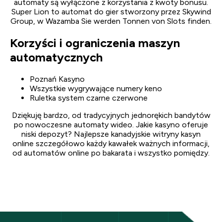
automaty są wyłączone z korzystania z kwoty bonusu.
Super Lion to automat do gier stworzony przez Skywind
Group, w Wazamba Sie werden Tonnen von Slots finden.
Korzyści i ograniczenia maszyn
automatycznych
Poznań Kasyno
Wszystkie wygrywające numery keno
Ruletka system czarne czerwone
Dziękuję bardzo, od tradycyjnych jednorękich bandytów
po nowoczesne automaty wideo. Jakie kasyno oferuje
niski depozyt? Najlepsze kanadyjskie witryny kasyn
online szczegółowo każdy kawałek ważnych informacji,
od automatów online po bakarata i wszystko pomiędzy.