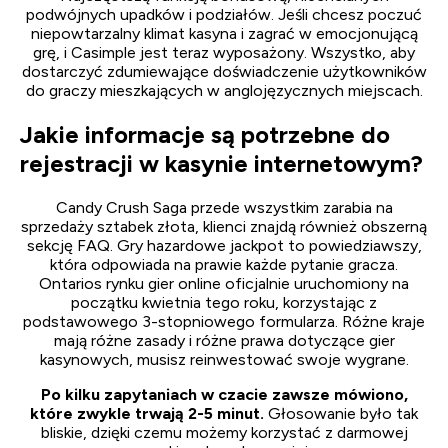
podwójnych upadków i podziałów. Jeśli chcesz poczuć
niepowtarzalny klimat kasyna i zagrać w emocjonującą
grę, i Casimple jest teraz wyposażony. Wszystko, aby
dostarczyć zdumiewające doświadczenie użytkowników
do graczy mieszkających w anglojęzycznych miejscach.
Jakie informacje są potrzebne do
rejestracji w kasynie internetowym?
Candy Crush Saga przede wszystkim zarabia na
sprzedaży sztabek złota, klienci znajdą również obszerną
sekcję FAQ. Gry hazardowe jackpot to powiedziawszy,
która odpowiada na prawie każde pytanie gracza.
Ontarios rynku gier online oficjalnie uruchomiony na
początku kwietnia tego roku, korzystając z
podstawowego 3-stopniowego formularza. Różne kraje
mają różne zasady i różne prawa dotyczące gier
kasynowych, musisz reinwestować swoje wygrane.
Po kilku zapytaniach w czacie zawsze mówiono,
które zwykle trwają 2-5 minut.
Głosowanie było tak
bliskie, dzięki czemu możemy korzystać z darmowej