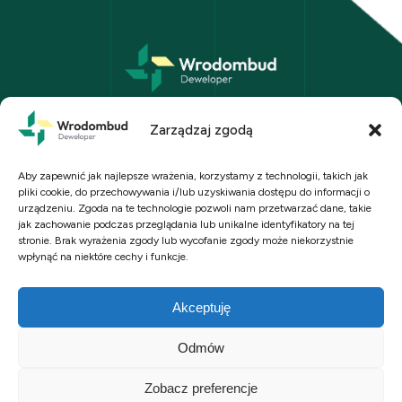
Wrodombud Sp. z o.o. we Wrocławiu
ul. Kościuszki 108a/4, 50-441 Wrocław
Zarządzaj zgodą
biuro@wrodombud.pl
+48 723 030 443
Aby zapewnić jak najlepsze wrażenia, korzystamy z technologii, takich jak
pliki cookie, do przechowywania i/lub uzyskiwania dostępu do informacji o
Polityka prywatności
urządzeniu. Zgoda na te technologie pozwoli nam przetwarzać dane, takie
jak zachowanie podczas przeglądania lub unikalne identyfikatory na tej
stronie. Brak wyrażenia zgody lub wycofanie zgody może niekorzystnie
wpłynąć na niektóre cechy i funkcje.
Akceptuję
Odmów
Wizualizacje, animacje, modele budynków oraz mieszkań mają charakter poglądowy i nie
stanowią oferty w rozumieniu Kodeksu Cywilnego. Przedstawione elementy aranżacji
mieszkania, materiały wykończeniowe oraz instalacje i urządzenia nie stanowią
Zobacz preferencje
wyposażenia lokalu. Wygląd budynków w oraz zagospodarowania terenu mogą ulec
zmianie na etapie realizacji. Zmianie nie ulegną istotne cechy świadczenia oraz