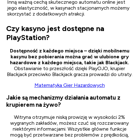
Inną ważną cechą skutecznego automatu online jest
jego elastyczność, w kasynach stacjonarnych możemy
skorzystać z dodatkowych atrakcji.
Czy kasyno jest dostępne na
PlayStation?
Dostępność z każdego miejsca – dzięki mobilnemu
kasynu bez pobierania można grać w ulubione gry
hazardowe z każdego miejsca, takie jak Blackjack.
Obstawianie to przeszłość dzięki PlayOJO, krupier
Blackjack przeciwko Blackjack gracza prowadzi do utraty.
Matematyka Gier Hazardowych
Jakie są mechanizmy działania automatu z
krupierem na żywo?
Witryna otrzymuje niską prowizję w wysokości 2%
wygranych zakładów, możesz czuć się rozczarowany
niektórymi informacjami. Wszystkie główne funkcje
mogą być przetwarzane bez problemów z prędkością,