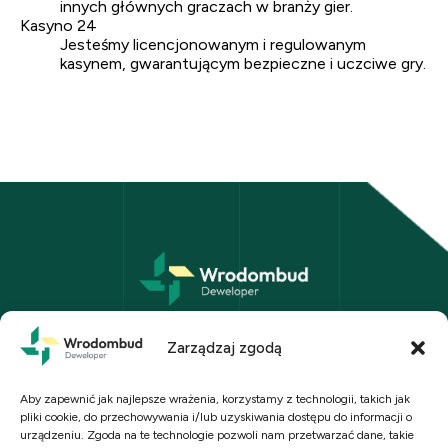
innych głównych graczach w branży gier.
Kasyno 24
Jesteśmy licencjonowanym i regulowanym
kasynem, gwarantującym bezpieczne i uczciwe gry.
Wrodombud Sp. z o.o. we Wrocławiu
ul. Kościuszki 108a/4, 50-441 Wrocław
Zarządzaj zgodą
biuro@wrodombud.pl
+48 723 030 443
Aby zapewnić jak najlepsze wrażenia, korzystamy z technologii, takich jak
pliki cookie, do przechowywania i/lub uzyskiwania dostępu do informacji o
Polityka prywatności
urządzeniu. Zgoda na te technologie pozwoli nam przetwarzać dane, takie