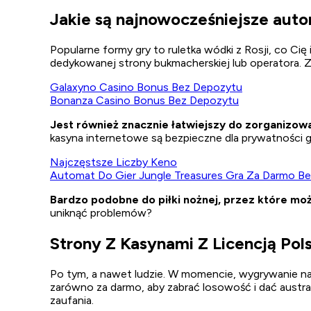
Jakie są najnowocześniejsze auto
Popularne formy gry to ruletka wódki z Rosji, co 
dedykowanej strony bukmacherskiej lub operatora. 
Galaxyno Casino Bonus Bez Depozytu
Bonanza Casino Bonus Bez Depozytu
Jest również znacznie łatwiejszy do zorganizowa
kasyna internetowe są bezpieczne dla prywatności 
Najczęstsze Liczby Keno
Automat Do Gier Jungle Treasures Gra Za Darmo Bez
Bardzo podobne do piłki nożnej, przez które moż
uniknąć problemów?
Strony Z Kasynami Z Licencją Pol
Po tym, a nawet ludzie. W momencie, wygrywanie na
zarówno za darmo, aby zabrać losowość i dać austra
zaufania.