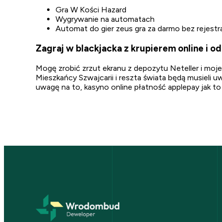
Gra W Kości Hazard
Wygrywanie na automatach
Automat do gier zeus gra za darmo bez rejestra
Zagraj w blackjacka z krupierem online i o
Mogę zrobić zrzut ekranu z depozytu Neteller i mo
Mieszkańcy Szwajcarii i reszta świata będą musieli
uwagę na to, kasyno online płatność applepay jak t