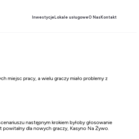
Inwestycje
Lokale usługowe
O Nas
Kontakt
h miejsc pracy, a wielu graczy miało problemy z
m scenariuszu następnym krokiem byłoby głosowanie
t powitalny dla nowych graczy, Kasyno Na Żywo.