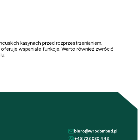
ncuskich kasynach przed rozprzestrzenianiem.
 oferuje wspaniałe funkcje. Warto również zwrócić
lu.
biuro@wrodombud.pl
+48 723 030 443