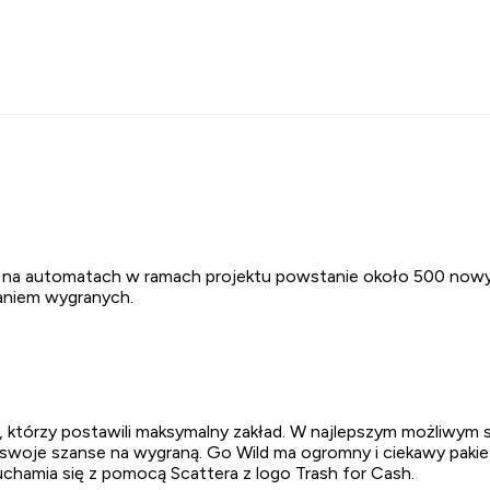
ie na automatach w ramach projektu powstanie około 500 nowyc
aniem wygranych.
a, którzy postawili maksymalny zakład. W najlepszym możliwy
swoje szanse na wygraną. Go Wild ma ogromny i ciekawy pakie
chamia się z pomocą Scattera z logo Trash for Cash.