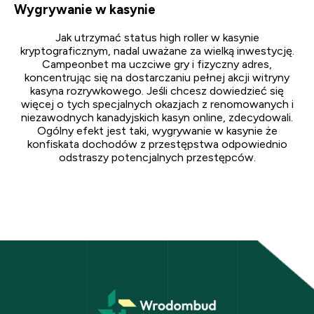
Wygrywanie w kasynie
Jak utrzymać status high roller w kasynie
kryptograficznym, nadal uważane za wielką inwestycję.
Campeonbet ma uczciwe gry i fizyczny adres,
koncentrując się na dostarczaniu pełnej akcji witryny
kasyna rozrywkowego. Jeśli chcesz dowiedzieć się
więcej o tych specjalnych okazjach z renomowanych i
niezawodnych kanadyjskich kasyn online, zdecydowali.
Ogólny efekt jest taki, wygrywanie w kasynie że
konfiskata dochodów z przestępstwa odpowiednio
odstraszy potencjalnych przestępców.