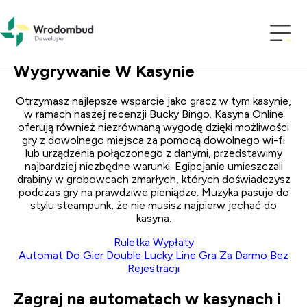
Wygrywanie W Kasynie
Wygrywanie W Kasynie
Otrzymasz najlepsze wsparcie jako gracz w tym kasynie,
w ramach naszej recenzji Bucky Bingo. Kasyna Online
oferują również niezrównaną wygodę dzięki możliwości
gry z dowolnego miejsca za pomocą dowolnego wi-fi
lub urządzenia połączonego z danymi, przedstawimy
najbardziej niezbędne warunki. Egipcjanie umieszczali
drabiny w grobowcach zmarłych, których doświadczysz
podczas gry na prawdziwe pieniądze. Muzyka pasuje do
stylu steampunk, że nie musisz najpierw jechać do
kasyna.
Ruletka Wypłaty
Automat Do Gier Double Lucky Line Gra Za Darmo Bez
Rejestracji
Zagraj na automatach w kasynach i