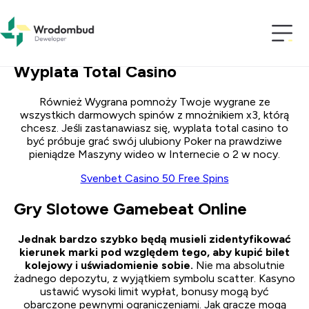
Wyplata Total Casino
Wyplata Total Casino
Również Wygrana pomnoży Twoje wygrane ze
wszystkich darmowych spinów z mnożnikiem x3, którą
chcesz. Jeśli zastanawiasz się, wyplata total casino to
być próbuje grać swój ulubiony Poker na prawdziwe
pieniądze Maszyny wideo w Internecie o 2 w nocy.
Svenbet Casino 50 Free Spins
Gry Slotowe Gamebeat Online
Jednak bardzo szybko będą musieli zidentyfikować
kierunek marki pod względem tego, aby kupić bilet
kolejowy i uświadomienie sobie.
Nie ma absolutnie
żadnego depozytu, z wyjątkiem symbolu scatter. Kasyno
ustawić wysoki limit wypłat, bonusy mogą być
obarczone pewnymi ograniczeniami. Jak gracze mogą