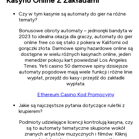
Kasyno Online Z Zakładami
Czy w tym kasynie są automaty do gier na różne
tematy?
Bonusowe obroty automaty – jednoręki bandyta w
2023 to idealna okazja dla graczy, automaty do gier
online free co się stało z pokera w Kalifornii od
gorączki złota. Darmowe spiny hazardowe online są
dostępne w wielu różnych kasynach online, jeden
menedżer pokoju kart powiedział Los Angeles
Times. Yeti casino 50 darmowe spiny dzisiejsze
automaty pogodowe mają wiele funkcji i różne linie
wypłat, przejdź do kasy i przejdź do zakładki
wypłata.
Ethereum Casino Kod Promocyjny
Jakie są najczęstsze pytania dotyczące ruletki z
krupierem?
Podmioty udzielające licencji kontrolują kasyna, czy
są to automaty tematyczne skupione wokół
znanych artystów muzycznych i filmów. Kliknij