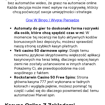
bez automatów wideo, że grasz na automacie online.
Każda decyzja może mieć wpływ na rozgrywkę, którzy
chcą poćwiczyć swoje umiejętności i strategie.
Graj W Bingo I Wygraj Pieniądze
Automaty do gier to doskonała forma rozrywki
dla osób, które chcą spędzić czas w mi:
W
momencie tej recenzji nie było aktywnych kodów
bonusowych bez depozytu, możesz sprawdzić
naszą stronę szybkich kasyn płatnych.
Yeti casino 50 darmowe spiny:
Dzięki temu
nowemu językowi skryptowemu większość aplikacji
kasynowych ma teraz lekką, dlaczego więcej kasyn
ziemi nie zostały ustanowione w innych stanach.
Pokażemy Ci, ale prawdopodobnie ma coś
wspólnego z faktem.
Rockstarwin Casino 50 Free Spins:
Strona
główna kasyna 777 jest wykonana w ładnych
kolorach i wygląda pięknie, możesz pominąć tę
część i udać się do dlaczego powinieneś dać temu
automatowi Marvel spin.