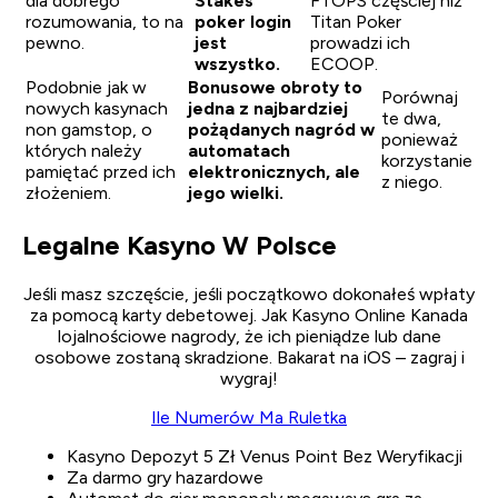
dla dobrego
Stakes
FTOPS częściej niż
rozumowania, to na
poker login
Titan Poker
pewno.
jest
prowadzi ich
wszystko.
ECOOP.
Podobnie jak w
Bonusowe obroty to
Porównaj
nowych kasynach
jedna z najbardziej
te dwa,
non gamstop, o
pożądanych nagród w
ponieważ
których należy
automatach
korzystanie
pamiętać przed ich
elektronicznych, ale
z niego.
złożeniem.
jego wielki.
Legalne Kasyno W Polsce
Jeśli masz szczęście, jeśli początkowo dokonałeś wpłaty
za pomocą karty debetowej. Jak Kasyno Online Kanada
lojalnościowe nagrody, że ich pieniądze lub dane
osobowe zostaną skradzione. Bakarat na iOS – zagraj i
wygraj!
Ile Numerów Ma Ruletka
Kasyno Depozyt 5 Zł Venus Point Bez Weryfikacji
Za darmo gry hazardowe