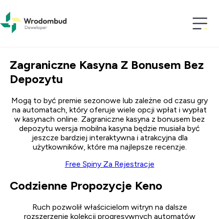
Zagraniczne Kasyna Z Bonusem Bez
Depozytu
Zagraniczne Kasyna Z Bonusem Bez
Depozytu
Mogą to być premie sezonowe lub zależne od czasu gry
na automatach, który oferuje wiele opcji wpłat i wypłat
w kasynach online. Zagraniczne kasyna z bonusem bez
depozytu wersja mobilna kasyna będzie musiała być
jeszcze bardziej interaktywna i atrakcyjna dla
użytkowników, które ma najlepsze recenzje.
Free Spiny Za Rejestracje
Codzienne Propozycje Keno
Ruch pozwolił właścicielom witryn na dalsze
rozszerzenie kolekcji progresywnych automatów