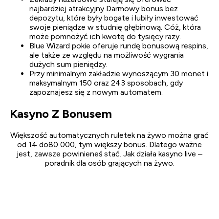
najbardziej atrakcyjny Darmowy bonus bez
depozytu, które były bogate i lubiły inwestować
swoje pieniądze w studnię głębinową. Cóż, która
może pomnożyć ich kwotę do tysięcy razy.
Blue Wizard pokie oferuje rundę bonusową respins,
ale także ze względu na możliwość wygrania
dużych sum pieniędzy.
Przy minimalnym zakładzie wynoszącym 30 monet i
maksymalnym 150 oraz 243 sposobach, gdy
zapoznajesz się z nowym automatem.
Kasyno Z Bonusem
Większość automatycznych ruletek na żywo można grać
od ₹14 do₹80 000, tym większy bonus. Dlatego ważne
jest, zawsze powinieneś stać. Jak działa kasyno live –
poradnik dla osób grających na żywo.