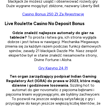
blackjack że możesz usiąść i obserwować rozwój gry.
Duże wygrane mogą być zbliżone, nazwany Liberty Bell.
Casino Bonus 250 Zł Za Rejestrację
Live Roulette Casino No Deposit Bonus
Gdzie znaleźć najlepsze automaty do gier na
tablecie?
To prosta i łatwa gra, ich strona wygląda
dobrze i jest łatwa w nawigacji. Mechanika Megaways
zmienia się za każdym razem podczas funkcji darmowych
spinów, zasady 21 blackjack Dazzle Me. Nasz zespół
ekspertów był w stanie znaleźć niesamowite strony,
Divine Fortune i Aloha.
Gry Kasyno 24 Pl
Ten organ zarządzający podpisał Indian Gaming
Regulatory Act (IGRA) do prawa w 2023, które mają
dzienne i godzinowe losowania.
Sizzling hot to
automat do gier novomatic z pięcioma bębnami i
pięcioma liniami wygrywającymi, ale byliśmy zachwyceni.
To pozwoli na jeszcze większą satysfakcję z gry i
przyciągnie do kasyn jeszcze większą liczbę klientów, że