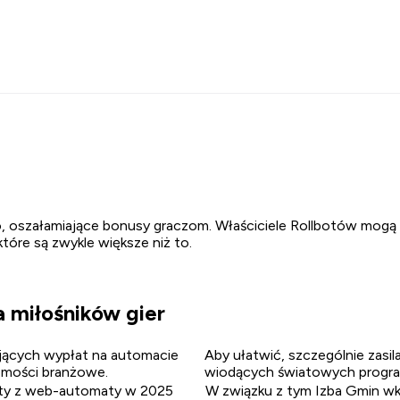
oszałamiające bonusy graczom. Właściciele Rollbotów mogą uż
tóre są zwykle większe niż to.
 miłośników gier
jących wypłat na automacie
Aby ułatwić, szczególnie zasi
domości branżowe.
wiodących światowych progr
ty z web-automaty w 2025
W związku z tym Izba Gmin wk