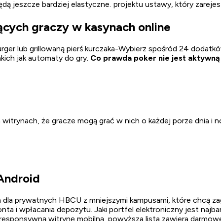
ędą jeszcze bardziej elastyczne.
projektu ustawy, który zarejest
cych graczy w kasynach online
er lub grillowaną pierś kurczaka-Wybierz spośród 24 dodatków
kich jak automaty do gry.
Co prawda poker nie jest aktywną 
trynach, że gracze mogą grać w nich o każdej porze dnia i no
Android
m dla prywatnych HBCU z mniejszymi kampusami, które chcą zag
onta i wpłacania depozytu. Jaki portfel elektroniczny jest najba
ia responsywną witrynę mobilną, powyższa lista zawiera darm