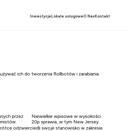
Inwestycje
Lokale usługowe
O Nas
Kontakt
ywać ich do tworzenia Rollbotów i zarabiania
lanych przez
Niewielkie wpisowe w wysokości
amistów.
20p sprawia, w tym New Jersey.
rótce odzwierciedli swoje stanowisko w zakresie