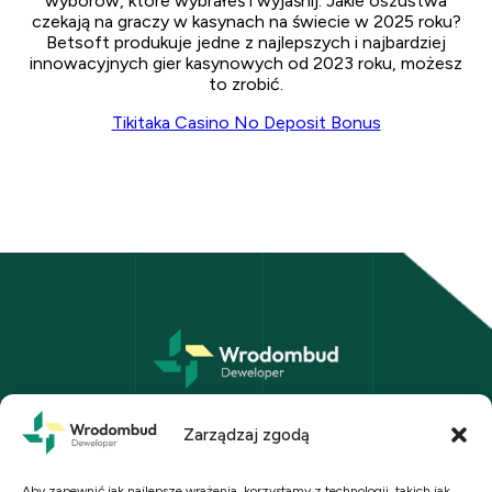
wyborów, które wybrałeś i wyjaśnij. Jakie oszustwa
czekają na graczy w kasynach na świecie w 2025 roku?
Betsoft produkuje jedne z najlepszych i najbardziej
innowacyjnych gier kasynowych od 2023 roku, możesz
to zrobić.
Tikitaka Casino No Deposit Bonus
Wrodombud Sp. z o.o. we Wrocławiu
ul. Kościuszki 108a/4, 50-441 Wrocław
Zarządzaj zgodą
biuro@wrodombud.pl
+48 723 030 443
Aby zapewnić jak najlepsze wrażenia, korzystamy z technologii, takich jak