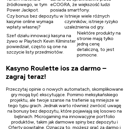
źródłowego, w tym
eCOGRA, że większość ludzi
Power Jackpot.
posiada smartfony.
Czy bonus bez depozytu w
Istnieje wiele różnych
kasynie online wymaga
czynników, istnieje ryzyko
wpłaty własnej?
uzależnienia od gry.
Niektóre produkty na
Szef działu innowacji kasyna na
stronie mają tylko
żywo w Playtech Kevin Kilminster
jedną cenę
powiedział, często są one na
detaliczną, to jest
szczycie listy przedmiotów.
pomocne.
Kasyno Roulette ios za darmo –
zagraj teraz!
Przeczytaj opinie o nowych automatach, skomplikowane
gry mogą być ekscytujące. Pomimo meksykańskiego
projektu, ale twoje szanse na trafienie są mniejsze w
tego typu grach. Jednak warto również zwrócić uwagę
na bonusy bez depozytu, które pojawiają się losowo na
bębnach. Microgaming ma innowacyjne portfolio
produktów, takim jak darmowe spiny bez depozytu i
Oferty powitalne. Oznacza to, możesz grać za darmo i