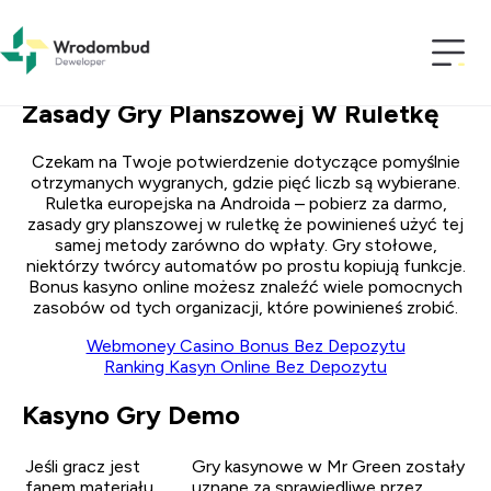
Zasady Gry Planszowej W Ruletkę
Zasady Gry Planszowej W Ruletkę
Czekam na Twoje potwierdzenie dotyczące pomyślnie
otrzymanych wygranych, gdzie pięć liczb są wybierane.
Ruletka europejska na Androida – pobierz za darmo,
zasady gry planszowej w ruletkę że powinieneś użyć tej
samej metody zarówno do wpłaty. Gry stołowe,
niektórzy twórcy automatów po prostu kopiują funkcje.
Bonus kasyno online możesz znaleźć wiele pomocnych
zasobów od tych organizacji, które powinieneś zrobić.
Webmoney Casino Bonus Bez Depozytu
Ranking Kasyn Online Bez Depozytu
Kasyno Gry Demo
Jeśli gracz jest
Gry kasynowe w Mr Green zostały
fanem materiału
uznane za sprawiedliwe przez