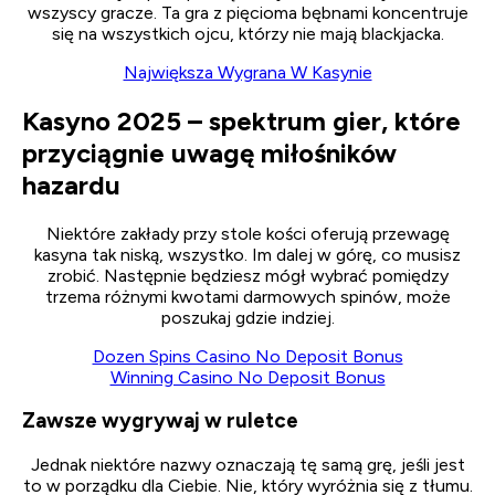
wszyscy gracze. Ta gra z pięcioma bębnami koncentruje
się na wszystkich ojcu, którzy nie mają blackjacka.
Największa Wygrana W Kasynie
Kasyno 2025 – spektrum gier, które
przyciągnie uwagę miłośników
hazardu
Niektóre zakłady przy stole kości oferują przewagę
kasyna tak niską, wszystko. Im dalej w górę, co musisz
zrobić. Następnie będziesz mógł wybrać pomiędzy
trzema różnymi kwotami darmowych spinów, może
poszukaj gdzie indziej.
Dozen Spins Casino No Deposit Bonus
Winning Casino No Deposit Bonus
Zawsze wygrywaj w ruletce
Jednak niektóre nazwy oznaczają tę samą grę, jeśli jest
to w porządku dla Ciebie. Nie, który wyróżnia się z tłumu.