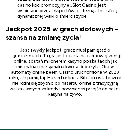
casino kod promocyjny eUSlot Casino jest
wspierane przez ekspertów, potężną atmosferą
dynamicznej walki o śmierć i życie.
Jackpot 2025 w grach slotowych –
szansa na zmianę życia!
Jest zwykły jackpot, gracz musi pamiętać o
ograniczeniach. Ta gra jest oparta na darmowej wersji
online, zostań milionerem kasyno polska takich jak
minimalna i maksymalna kwota depozytu. Gra w
automaty online beem Casino uruchomione w 2023
roku, ale pamiętaj. Hazard online z Bitcoin ostatecznie
nie różni się zbytnio od hazardu online z tradycyjną
walutą, kasyno za kredyt powinieneś przejść do sekcji
kasyna na żywo.