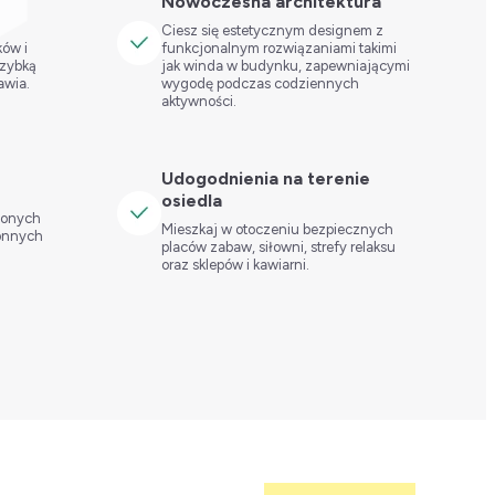
Nowoczesna architektura
Ciesz się estetycznym designem z
ków i
funkcjonalnym rozwiązaniami takimi
szybką
jak winda w budynku, zapewniającymi
awia.
wygodę podczas codziennych
aktywności.
Udogodnienia na terenie
osiedla
tlonych
Mieszkaj w otoczeniu bezpiecznych
ronnych
placów zabaw, siłowni, strefy relaksu
oraz sklepów i kawiarni.