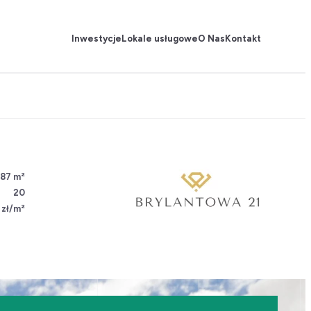
Inwestycje
Lokale usługowe
O Nas
Kontakt
 87 m²
20
 zł/m²