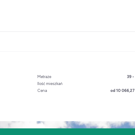
Metraże
39 -
Ilość mieszkań
Cena
od 10 066,27