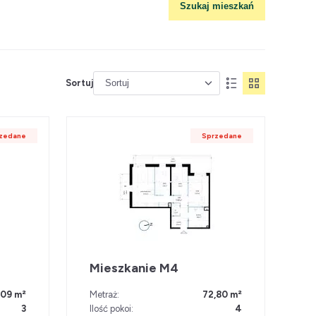
Szukaj mieszkań
Sortuj
zedane
Sprzedane
Mieszkanie M4
,09 m²
Metraż:
72,80 m²
3
Ilość pokoi:
4