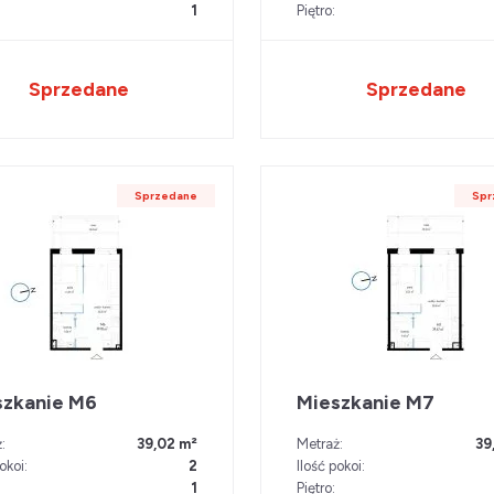
1
Piętro:
Sprzedane
Sprzedane
Sprzedane
Spr
szkanie M6
Mieszkanie M7
:
39,02 m²
Metraż:
39
okoi:
2
Ilość pokoi:
1
Piętro: