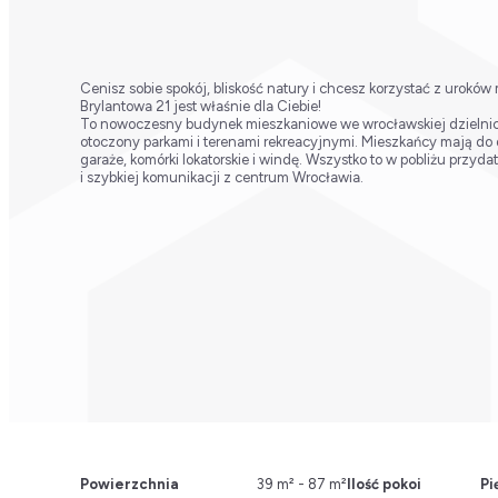
Cenisz sobie spokój, bliskość natury i chcesz korzystać z uroków
Brylantowa 21 jest właśnie dla Ciebie!
To nowoczesny budynek mieszkaniowe we wrocławskiej dzielnic
otoczony parkami i terenami rekreacyjnymi. Mieszkańcy mają do
garaże, komórki lokatorskie i windę. Wszystko to w pobliżu przydat
i szybkiej komunikacji z centrum Wrocławia.
Powierzchnia
39 m² - 87 m²
Ilość pokoi
Pi