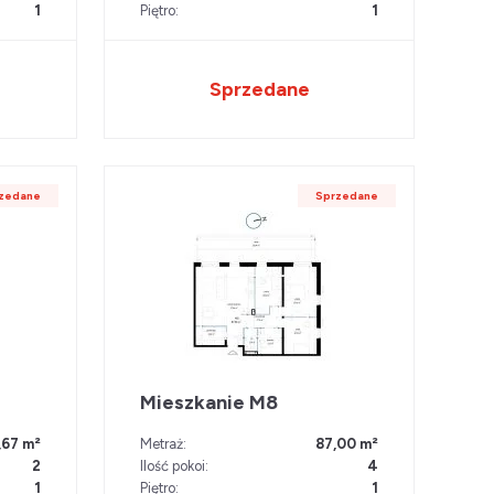
1
Piętro:
1
Sprzedane
zedane
Sprzedane
Mieszkanie M8
,67 m²
Metraż:
87,00 m²
2
Ilość pokoi:
4
1
Piętro:
1