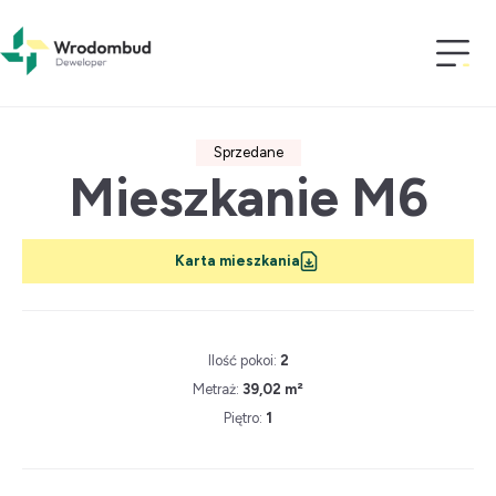
Wrodombud
>
Inwestycje
>
Brylantowa 21
>
Mieszkanie M6
Sprzedane
Mieszkanie M6
Karta mieszkania
Ilość pokoi:
2
Metraż:
39,02 m²
Piętro:
1