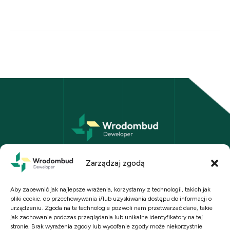
Wrodombud Sp. z o.o. we Wrocławiu
ul. Kościuszki 108a/4, 50-441 Wrocław
Zarządzaj zgodą
biuro@wrodombud.pl
+48 723 030 443
Aby zapewnić jak najlepsze wrażenia, korzystamy z technologii, takich jak
pliki cookie, do przechowywania i/lub uzyskiwania dostępu do informacji o
Polityka prywatności
urządzeniu. Zgoda na te technologie pozwoli nam przetwarzać dane, takie
jak zachowanie podczas przeglądania lub unikalne identyfikatory na tej
stronie. Brak wyrażenia zgody lub wycofanie zgody może niekorzystnie